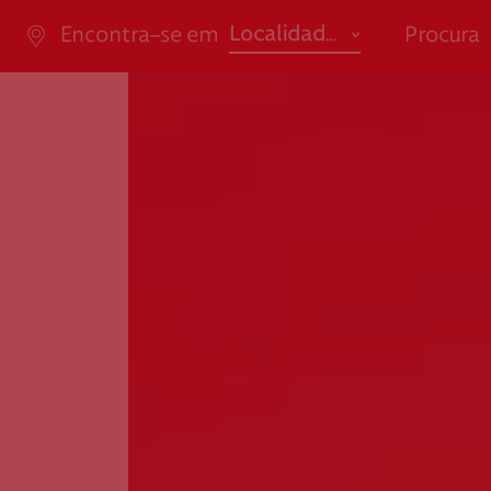
abrir
Localidade
Encontra-se em
Procura
ão de Saúde
Apoio ao Doa
Açores
Ensino / Formação
Aveiro
Saúde
da Casal Ribeiro, 59, 6º,
consigo.mais@cruzverm
-053 Lisboa
g.pt
Beja
Social
ao.cartaocvp@cruzvermelh
Braga
.pt
707 10 28 28
Bragança
Castelo Branco
Coimbra
Évora
Faro