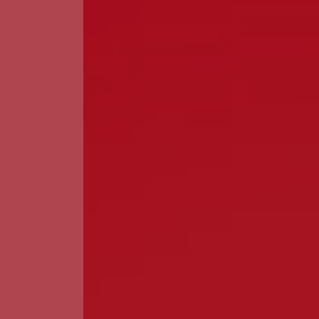
Guarda
Leiria
Lisboa
Madeira
Portalegre
Porto
Santarém
Setúbal
Viana do Castelo
Vila Real
Viseu