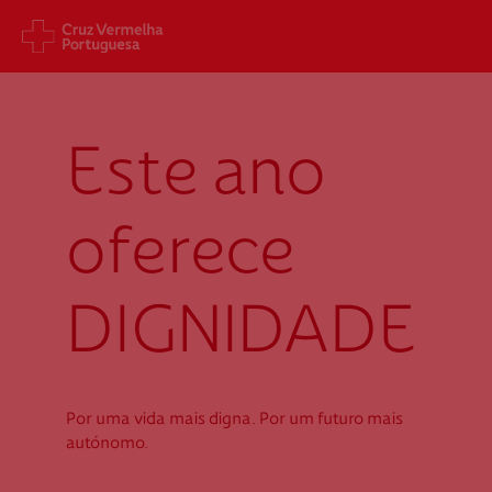
Sede Nacional
Cart
Este ano
Jardim 9 de Abril, 1 a 5
Aveni
1249-083 Lisboa - Portugal
1049
sede@cruzvermelha.org.pt
gest
oferece
a.org
+351 213 913 900
+351 
DIGNIDADE
Federação Internacional
Comité Internacional
Por uma vida mais digna. Por um futuro mais
autónomo.