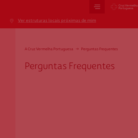
Sede Nacional
Ver estruturas locais próximas de mim
Jardim 9 de Abril, 1 a 5
1249-083 Lisboa - Portugal
sede@cruzvermelha.org.pt
A Cruz Vermelha Portuguesa
→
Perguntas Frequentes
+351 213 913 900
Perguntas Frequentes
Cartão de Saúde
Avenida Casal Ribeiro, 59, 6º, 1049-053 Lisboa
gestao.cartaocvp@cruzvermelha.org.pt
+351 707 10 28 28