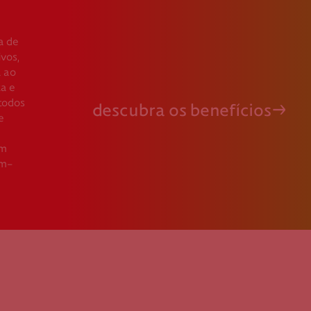
a de
ivos,
a ao
ta e
 todos
descubra os benefícios
e
em
em-