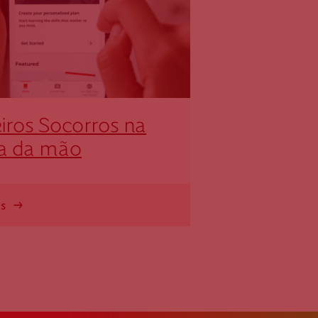
iros Socorros na
a da mão
is