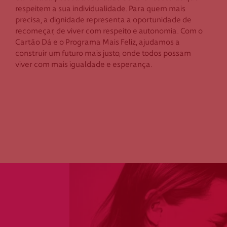
Portugal
respeitem a sua individualidade. Para quem mais
bancos de rua, dos becos, das calçadas.
precisa, a dignidade representa a oportunidade de
recomeçar, de viver com respeito e autonomia. Com o
Cartão Dá e o Programa Mais Feliz, ajudamos a
construir um futuro mais justo, onde todos possam
A cada ano que passa aumenta o número de famílias
viver com mais igualdade e esperança.
que atinge o limiar da pobreza e pedem ajuda. Na Cruz
Vermelha acreditamos numa sociedade em que todas
as famílias tenham a capacidade de pagar por bens
essenciais, num mundo em que todas as pessoas
tenham a oportunidade de o viver de forma mais
digna.