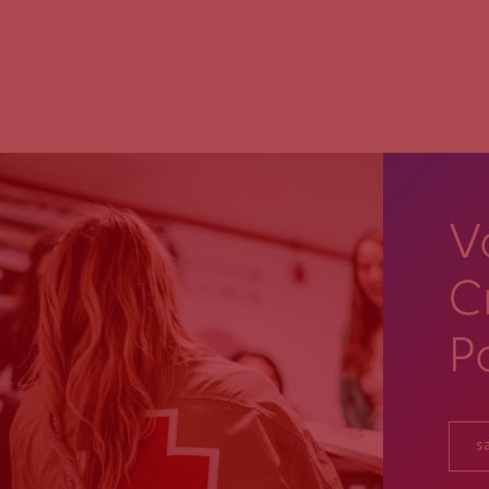
V
C
P
s