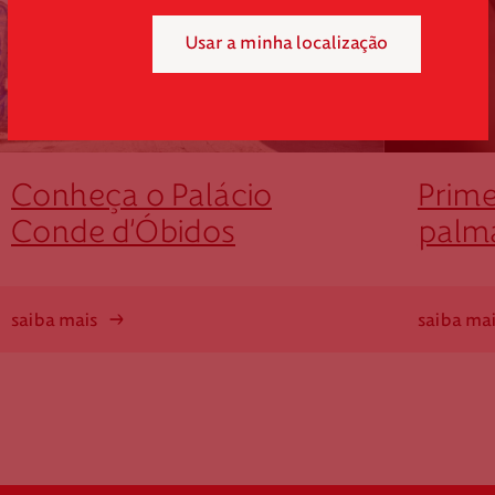
Usar a minha localização
Conheça o Palácio
Prime
Conde d’Óbidos
palm
saiba mais
saiba ma