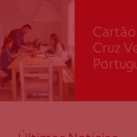
Cartão
Cruz V
Portug