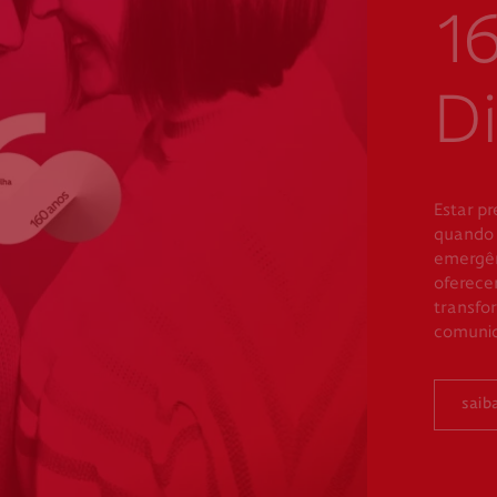
16
Di
Estar pr
quando 
emergênc
oferecer
transfo
comuni
saib