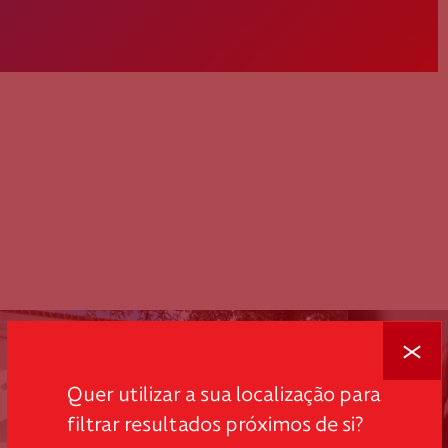
Fechar
Quer utilizar a sua localização para
filtrar resultados próximos de si?