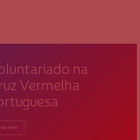
oluntariado na
ruz Vermelha
ortuguesa
aiba mais