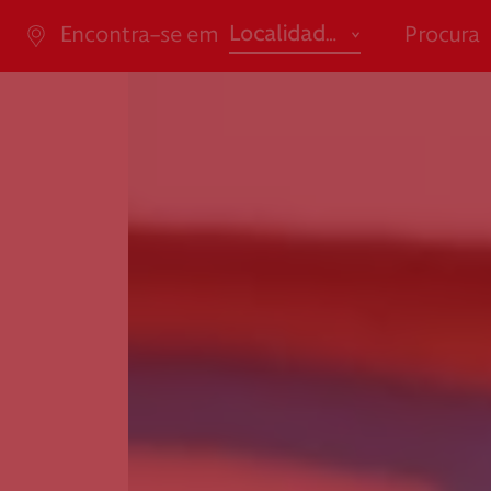
abrir
Localidade
Encontra-se em
Procura
ão de Saúde
Apoio ao Doa
Açores
Ensino / Formação
Aveiro
Saúde
da Casal Ribeiro, 59, 6º,
consigo.mais@cruzverm
-053 Lisboa
g.pt
Beja
Social
ao.cartaocvp@cruzvermelh
Braga
.pt
707 10 28 28
Bragança
Castelo Branco
Coimbra
Évora
Faro