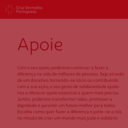
Sede Nacional
Cart
Apoie
Jardim 9 de Abril, 1 a 5
Aveni
1249-083 Lisboa - Portugal
1049
sede@cruzvermelha.org.pt
gest
a.org
+351 213 913 900
Com o seu apoio, podemos continuar a fazer a
+351 
diferença na vida de milhares de pessoas. Seja através
de um donativo, tornando-se sócio ou contribuindo
com a sua ação, o seu gesto de solidariedade ajuda-
nos a oferecer apoio essencial a quem mais precisa.
Juntos, podemos transformar vidas, promover a
Federação Internacional
Comité Internacional
dignidade e garantir um futuro melhor para todos.
Escolha como quer fazer a diferença e junte-se a nós
na missão de criar um mundo mais justo e solidário.