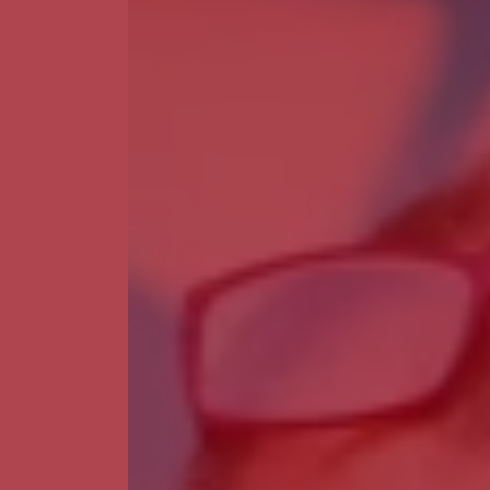
Guarda
Leiria
Lisboa
Madeira
Portalegre
Porto
Santarém
Setúbal
Viana do Castelo
Vila Real
Viseu