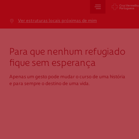
Sede Nacional
Ver estruturas locais próximas de mim
Jardim 9 de Abril, 1 a 5
1249-083 Lisboa - Portugal
sede@cruzvermelha.org.pt
Para que nenhum refugiado
+351 213 913 900
fique sem esperança
Apenas um gesto pode mudar o curso de uma história
Cartão de Saúde
e para sempre o destino de uma vida.
Avenida Casal Ribeiro, 59, 6º, 1049-053 Lisboa
gestao.cartaocvp@cruzvermelha.org.pt
+351 707 10 28 28