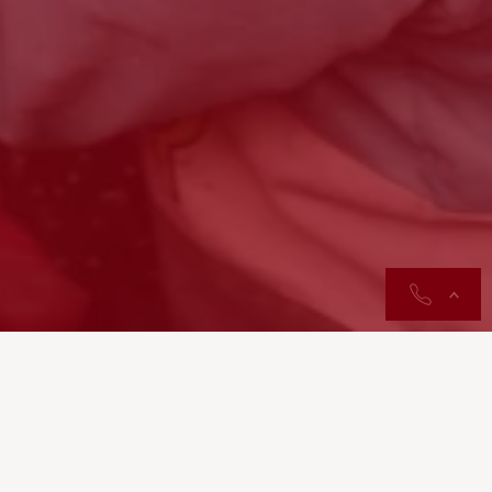
contactos
Sabia que milhares de pessoas por ano são obrigadas a
deixar tudo para trás e procurar um lugar mais seguro
para viver? Consegue imaginar-se nestas
circunstâncias?