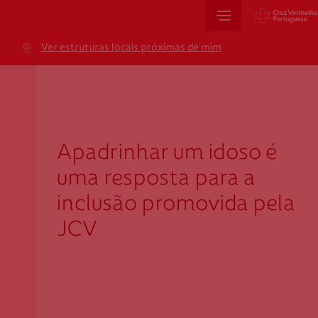
Sede Nacional
Ver estruturas locais próximas de mim
Jardim 9 de Abril, 1 a 5
1249-083 Lisboa - Portugal
sede@cruzvermelha.org.pt
+351 213 913 900
Apadrinhar um idoso é
uma resposta para a
Cartão de Saúde
inclusão promovida pela
JCV
Avenida Casal Ribeiro, 59, 6º, 1049-053 Lisboa
gestao.cartaocvp@cruzvermelha.org.pt
+351 707 10 28 28