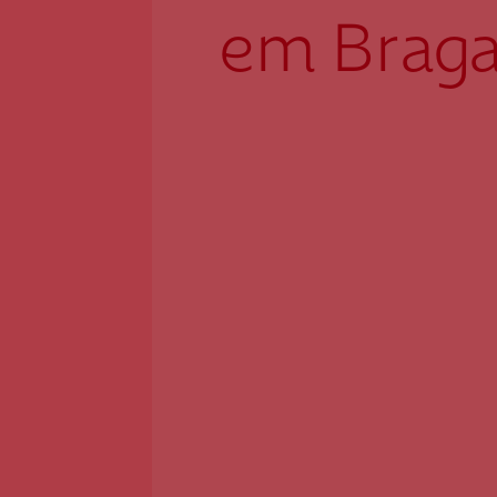
em Brag