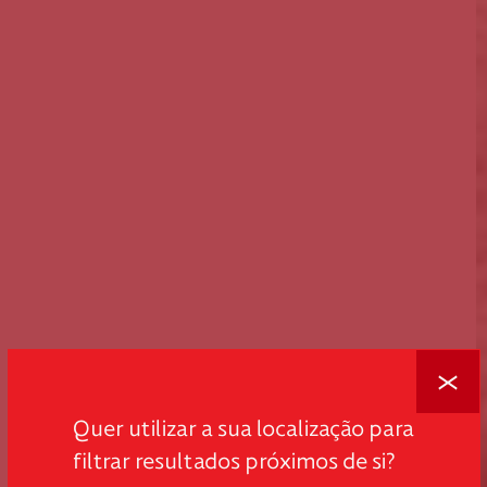
Fechar
Quer utilizar a sua localização para
filtrar resultados próximos de si?