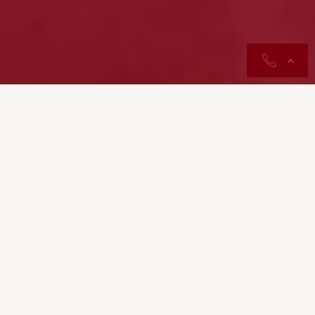
contactos
“
As equipas da Cruz Vermelha
Portuguesa estão totalmente
mobilizadas, num esforço
coordenado e contínuo para dar
resposta às exigências neste
momento crítico que o país enfrenta.
As previsões meteorológicas para as
próximas horas são críticas impõem
prontidão máxima. Estamos no