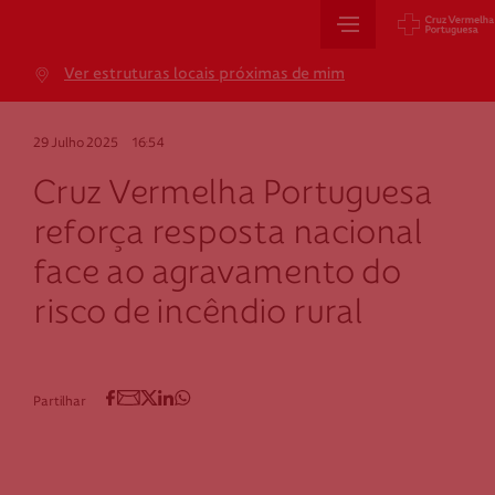
Sede Nacional
Ver estruturas locais próximas de mim
Jardim 9 de Abril, 1 a 5
1249-083 Lisboa - Portugal
29 Julho 2025
16:54
sede@cruzvermelha.org.pt
Cruz Vermelha Portuguesa
+351 213 913 900
reforça resposta nacional
face ao agravamento do
Cartão de Saúde
risco de incêndio rural
Avenida Casal Ribeiro, 59, 6º, 1049-053 Lisboa
gestao.cartaocvp@cruzvermelha.org.pt
Partilhar
+351 707 10 28 28