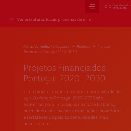
Sede Nacional
Ver estruturas locais próximas de mim
Jardim 9 de Abril, 1 a 5
1249-083 Lisboa - Portugal
sede@cruzvermelha.org.pt
A Cruz Vermelha Portuguesa
→
Projetos
→
Projetos
Financiados Portugal 2020-2030
+351 213 913 900
Projetos Financiados
Portugal 2020-2030
Cartão de Saúde
Cada projeto financiado é uma oportunidade de
Avenida Casal Ribeiro, 59, 6º, 1049-053 Lisboa
agir. Os fundos Portugal 2020-2030 são
gestao.cartaocvp@cruzvermelha.org.pt
essenciais para impulsionar o nosso trabalho,
permitindo-nos investir em soluções inovadoras
+351 707 10 28 28
e fortalecer o apoio às comunidades mais
necessitadas.