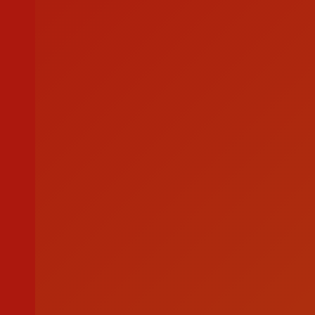
Apoio ao Doador
consigo.mais@cruzvermelha.org.pt
Contactos para Media
comunicacao@cruzvermelha.org.pt
Federação Internacional
Comité Internacional