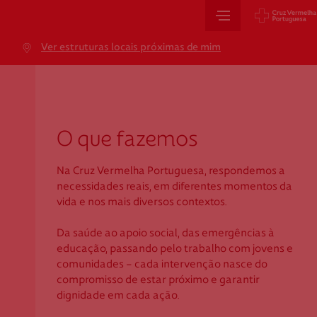
Sede Nacional
Ver estruturas locais próximas de mim
Jardim 9 de Abril, 1 a 5
1249-083 Lisboa - Portugal
sede@cruzvermelha.org.pt
+351 213 913 900
O que fazemos
Na Cruz Vermelha Portuguesa, respondemos a
necessidades reais, em diferentes momentos da
Cartão de Saúde
vida e nos mais diversos contextos.
Avenida Casal Ribeiro, 59, 6º, 1049-053 Lisboa
Da saúde ao apoio social, das emergências à
educação, passando pelo trabalho com jovens e
gestao.cartaocvp@cruzvermelha.org.pt
comunidades - cada intervenção nasce do
+351 707 10 28 28
compromisso de estar próximo e garantir
dignidade em cada ação.