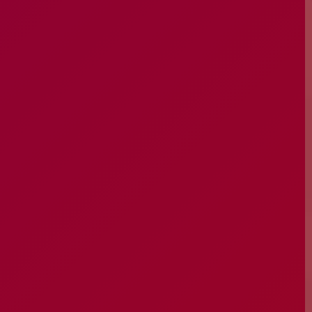
Guarda
Leiria
Lisboa
Madeira
Portalegre
Porto
Santarém
Setúbal
Viana do Castelo
Vila Real
Viseu