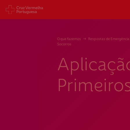
Sede Nacional
Cart
O que fazemos
→
Respostas de Emergência
Jardim 9 de Abril, 1 a 5
Aveni
Socorros
1249-083 Lisboa - Portugal
1049
sede@cruzvermelha.org.pt
gest
Aplicaçã
a.org
+351 213 913 900
+351 
Primeiro
Federação Internacional
Comité Internacional