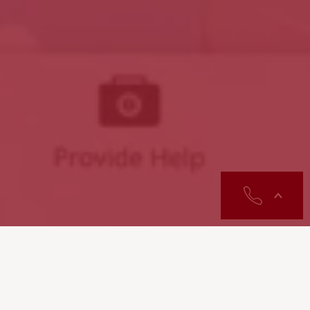
contactos
a da