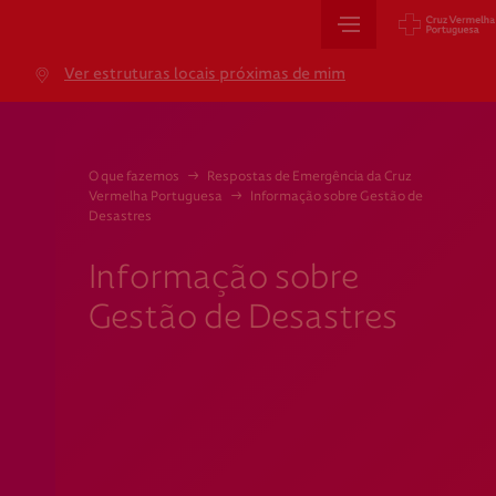
Sede Nacional
Ver estruturas locais próximas de mim
Jardim 9 de Abril, 1 a 5
1249-083 Lisboa - Portugal
sede@cruzvermelha.org.pt
O que fazemos
→
Respostas de Emergência da Cruz
Vermelha Portuguesa
→
Informação sobre Gestão de
+351 213 913 900
Desastres
Informação sobre
Cartão de Saúde
Gestão de Desastres
Avenida Casal Ribeiro, 59, 6º, 1049-053 Lisboa
gestao.cartaocvp@cruzvermelha.org.pt
+351 707 10 28 28