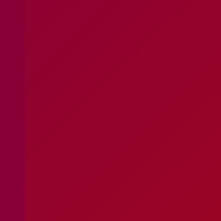
Apoio ao Doador
consigo.mais@cruzvermelha.org.pt
Contactos para Media
comunicacao@cruzvermelha.org.pt
Federação Internacional
Comité Internacional