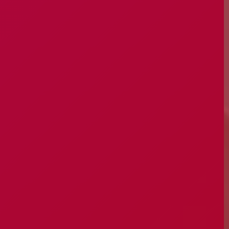
Guarda
Leiria
Lisboa
Madeira
Portalegre
Porto
Santarém
Setúbal
Viana do Castelo
Vila Real
Viseu