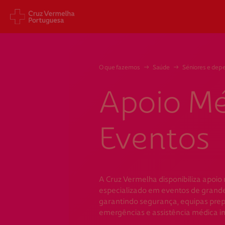
Sede Nacional
Cart
O que fazemos
→
Saúde
→
Séniores e dep
Jardim 9 de Abril, 1 a 5
Aveni
1249-083 Lisboa - Portugal
1049
Apoio Mé
sede@cruzvermelha.org.pt
gest
a.org
+351 213 913 900
+351 
Eventos
Federação Internacional
Comité Internacional
A Cruz Vermelha disponibiliza apoio
especializado em eventos de grande
garantindo segurança, equipas pre
emergências e assistência médica i