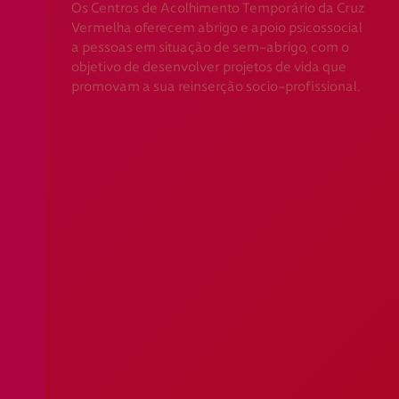
Os Centros de Acolhimento Temporário da Cruz
Apoio ao Doador
Vermelha oferecem abrigo e apoio psicossocial
a pessoas em situação de sem-abrigo, com o
objetivo de desenvolver projetos de vida que
consigo.mais@cruzvermelha.org.pt
promovam a sua reinserção socio-profissional.
Contactos para Media
comunicacao@cruzvermelha.org.pt
Federação Internacional
Comité Internacional