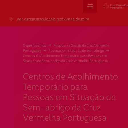
Sede Nacional
Ver estruturas locais próximas de mim
Jardim 9 de Abril, 1 a 5
1249-083 Lisboa - Portugal
sede@cruzvermelha.org.pt
O que fazemos
→
Respostas Sociais da Cruz Vermelha
Portuguesa
→
Pessoas em situação de sem abrigo
→
+351 213 913 900
Centros de Acolhimento Temporário para Pessoas em
Situação de Sem-abrigo da Cruz Vermelha Portuguesa
Centros de Acolhimento
Cartão de Saúde
Temporário para
Avenida Casal Ribeiro, 59, 6º, 1049-053 Lisboa
Pessoas em Situação de
gestao.cartaocvp@cruzvermelha.org.pt
Sem-abrigo da Cruz
+351 707 10 28 28
Vermelha Portuguesa