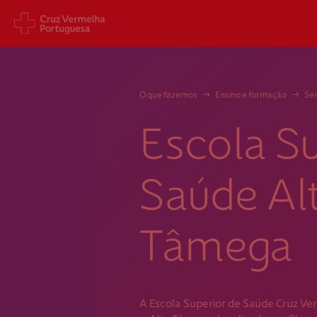
Sede Nacional
Cart
O que fazemos
→
Ensino e formação
→
Sén
Jardim 9 de Abril, 1 a 5
Aveni
1249-083 Lisboa - Portugal
1049
Escola S
sede@cruzvermelha.org.pt
gest
a.org
+351 213 913 900
+351 
Saúde Al
Tâmega
Federação Internacional
Comité Internacional
A Escola Superior de Saúde Cruz V