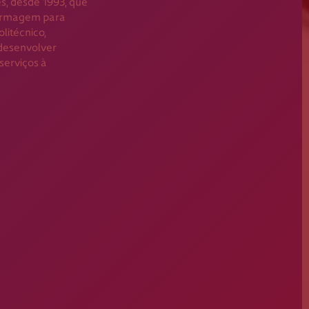
Guarda
s, desde 1993, que
fermagem para
Leiria
litécnico,
desenvolver
Lisboa
serviços à
Madeira
Portalegre
Porto
Santarém
Setúbal
Viana do Castelo
Vila Real
Viseu