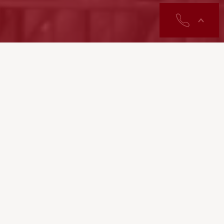
contactos
ços
to