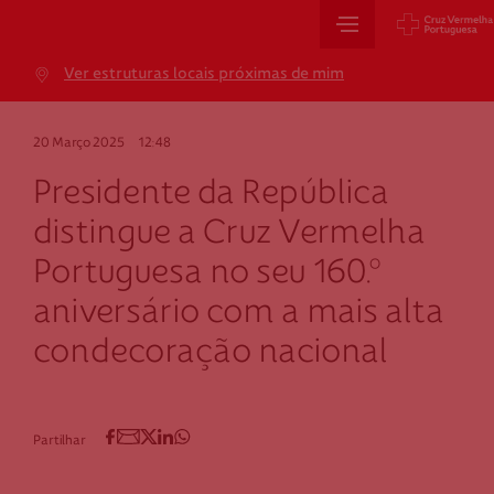
Sede Nacional
Ver estruturas locais próximas de mim
Jardim 9 de Abril, 1 a 5
1249-083 Lisboa - Portugal
20 Março 2025
12:48
sede@cruzvermelha.org.pt
Presidente da República
+351 213 913 900
distingue a Cruz Vermelha
Portuguesa no seu 160.º
Cartão de Saúde
aniversário com a mais alta
condecoração nacional
Avenida Casal Ribeiro, 59, 6º, 1049-053 Lisboa
gestao.cartaocvp@cruzvermelha.org.pt
+351 707 10 28 28
Partilhar