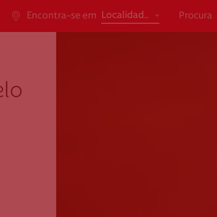
abrir
Localidade
Encontra-se em
Procura
ão de Saúde
Apoio ao Doa
Açores
Ensino / Formação
Aveiro
Saúde
da Casal Ribeiro, 59, 6º,
consigo.mais@cruzverm
-053 Lisboa
g.pt
elo
Beja
Social
ao.cartaocvp@cruzvermelh
Braga
.pt
707 10 28 28
Bragança
Castelo Branco
Coimbra
Évora
Faro