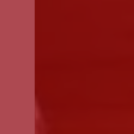
Guarda
Leiria
Lisboa
Madeira
Portalegre
Porto
Santarém
Setúbal
Viana do Castelo
Vila Real
Viseu