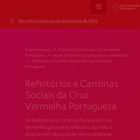
Sede Nacional
Ver estruturas locais próximas de mim
Jardim 9 de Abril, 1 a 5
1249-083 Lisboa - Portugal
sede@cruzvermelha.org.pt
O que fazemos
→
Respostas Sociais da Cruz Vermelha
Portuguesa
→
Apoio alimentar e social para a comunidade
+351 213 913 900
→
Refeitórios e Cantinas Sociais da Cruz Vermelha
Portuguesa
Refeitórios e Cantinas
Cartão de Saúde
Sociais da Cruz
Avenida Casal Ribeiro, 59, 6º, 1049-053 Lisboa
Vermelha Portuguesa
gestao.cartaocvp@cruzvermelha.org.pt
Os Refeitórios e Cantinas Sociais da Cruz
+351 707 10 28 28
Vermelha garantem refeições quentes a
pessoas em situação de vulnerabilidade