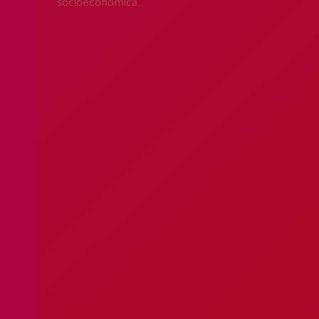
socioeconómica.
Apoio ao Doador
consigo.mais@cruzvermelha.org.pt
Contactos para Media
comunicacao@cruzvermelha.org.pt
Federação Internacional
Comité Internacional