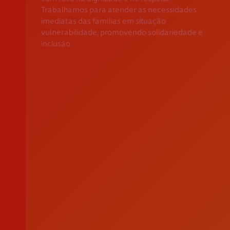
Trabalhamos para atender às necessidades
Apoio ao Doador
imediatas das famílias em situação
vulnerabilidade, promovendo solidariedade e
consigo.mais@cruzvermelha.org.pt
inclusão.
Contactos para Media
comunicacao@cruzvermelha.org.pt
Federação Internacional
Comité Internacional