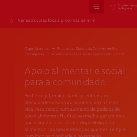
Sede Nacional
Ver estruturas locais próximas de mim
Jardim 9 de Abril, 1 a 5
1249-083 Lisboa - Portugal
sede@cruzvermelha.org.pt
O que fazemos
→
Respostas Sociais da Cruz Vermelha
Portuguesa
→
Apoio alimentar e social para a comunidade
+351 213 913 900
Apoio alimentar e social
para a comunidade
Cartão de Saúde
Em Portugal, muitas famílias enfrentam
Avenida Casal Ribeiro, 59, 6º, 1049-053 Lisboa
dificuldades devido ao aumento do custo de
gestao.cartaocvp@cruzvermelha.org.pt
vida, resultando num aumento de pedidos de
apoio alimentar. Na Cruz Vermelha, garantimos
+351 707 10 28 28
que ninguém passa fome, disponibilizando
alimentos, cabazes e refeições quentes, sempre
com foco na dignidade e no respeito.