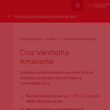
Sede Nacional
Ver estruturas locais próximas de mim
Jardim 9 de Abril, 1 a 5
1249-083 Lisboa - Portugal
sede@cruzvermelha.org.pt
Estruturas Locais
→
Porto
→
Cruz Vermelha Amarante
+351 213 913 900
Cruz Vermelha
Amarante
Cartão de Saúde
Estamos comprometidos com a eficácia na
resposta a emergências e no apoio à
Avenida Casal Ribeiro, 59, 6º, 1049-053 Lisboa
comunidade local.
gestao.cartaocvp@cruzvermelha.org.pt
+351 707 10 28 28
Rua Bombeiro Macieira, n.º 127 - S. Gonçalo
4600-004 Amarante
damarante@cruzvermelha.org.pt