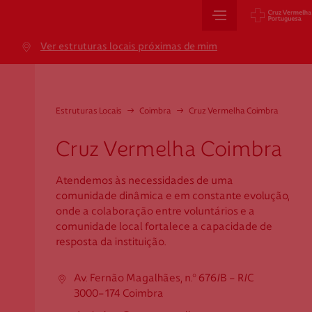
Sede Nacional
Ver estruturas locais próximas de mim
Jardim 9 de Abril, 1 a 5
1249-083 Lisboa - Portugal
sede@cruzvermelha.org.pt
Estruturas Locais
→
Coimbra
→
Cruz Vermelha Coimbra
+351 213 913 900
Cruz Vermelha Coimbra
Atendemos às necessidades de uma
Cartão de Saúde
comunidade dinâmica e em constante evolução,
onde a colaboração entre voluntários e a
Avenida Casal Ribeiro, 59, 6º, 1049-053 Lisboa
comunidade local fortalece a capacidade de
resposta da instituição.
gestao.cartaocvp@cruzvermelha.org.pt
+351 707 10 28 28
Av. Fernão Magalhães, n.º 676/B - R/C
3000-174 Coimbra