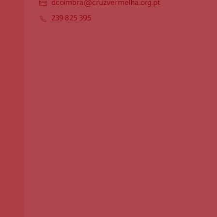
dcoimbra@cruzvermelha.org.pt
Apoio ao Doador
239 825 395
consigo.mais@cruzvermelha.org.pt
Contactos para Media
comunicacao@cruzvermelha.org.pt
Cruz Vermelha Coimbra
Av. Fernão Magalhães, n.º 676/B - R/C
3000-174 Coimbra
dcoimbra@cruzvermelha.org.pt
239 825 395