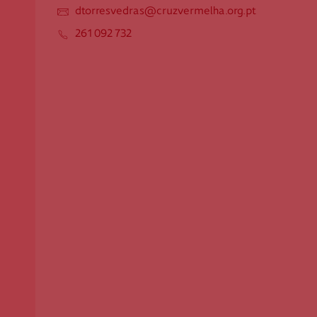
dtorresvedras@cruzvermelha.org.pt
Apoio ao Doador
261 092 732
consigo.mais@cruzvermelha.org.pt
Contactos para Media
comunicacao@cruzvermelha.org.pt
Cruz Vermelha Torres Vedras
Travessa Florêncio Augusto Chagas, n. 8-B
2560-230 Torres Vedras
dtorresvedras@cruzvermelha.org.pt
261 092 732