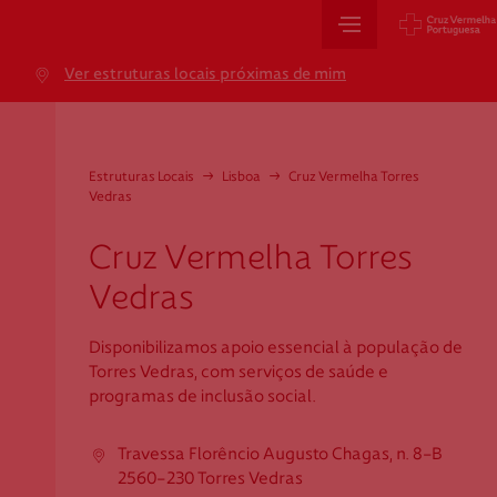
Sede Nacional
Ver estruturas locais próximas de mim
Jardim 9 de Abril, 1 a 5
1249-083 Lisboa - Portugal
sede@cruzvermelha.org.pt
Estruturas Locais
→
Lisboa
→
Cruz Vermelha Torres
Vedras
+351 213 913 900
Cruz Vermelha Torres
Vedras
Cartão de Saúde
Disponibilizamos apoio essencial à população de
Avenida Casal Ribeiro, 59, 6º, 1049-053 Lisboa
Torres Vedras, com serviços de saúde e
gestao.cartaocvp@cruzvermelha.org.pt
programas de inclusão social.
+351 707 10 28 28
Travessa Florêncio Augusto Chagas, n. 8-B
2560-230 Torres Vedras