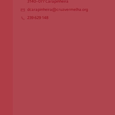
3140-077 Carapinheira
Apoio ao Doador
dcarapinheira@cruzvermelha.org
239 629 148
consigo.mais@cruzvermelha.org.pt
Contactos para Media
comunicacao@cruzvermelha.org.pt
Cruz Vermelha Carapinheira
Rua das Escolas, n.º 2
3140-077 Carapinheira
dcarapinheira@cruzvermelha.org
239 629 148