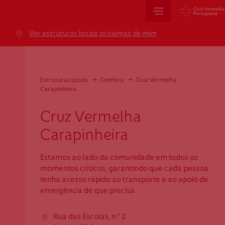
Sede Nacional
Ver estruturas locais próximas de mim
Jardim 9 de Abril, 1 a 5
1249-083 Lisboa - Portugal
sede@cruzvermelha.org.pt
Estruturas Locais
→
Coimbra
→
Cruz Vermelha
Carapinheira
+351 213 913 900
Cruz Vermelha
Carapinheira
Cartão de Saúde
Estamos ao lado da comunidade em todos os
Avenida Casal Ribeiro, 59, 6º, 1049-053 Lisboa
momentos críticos, garantindo que cada pessoa
gestao.cartaocvp@cruzvermelha.org.pt
tenha acesso rápido ao transporte e ao apoio de
emergência de que precisa.
+351 707 10 28 28
Rua das Escolas, n.º 2