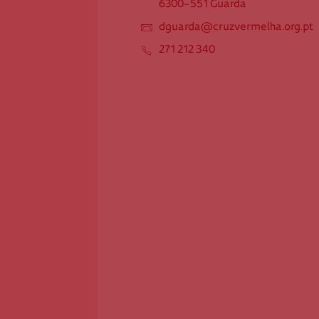
6300-551 Guarda
6300-551 Guarda
dguarda@cruzvermelha.org.pt
dguarda@cruzvermelha.org.pt
271 212 340
271 212 340
Federação Internacional
Comité Internacional