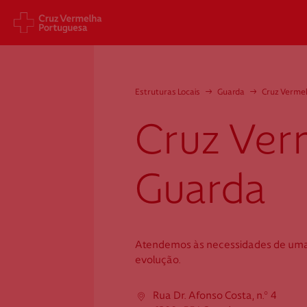
Sede Nacional
Cart
Estruturas Locais
→
Guarda
→
Cruz Verme
Jardim 9 de Abril, 1 a 5
Aveni
1249-083 Lisboa - Portugal
1049
Cruz Ver
sede@cruzvermelha.org.pt
gest
a.org
+351 213 913 900
+351 
Guarda
Cruz Vermelha
Atendemos às necessidades de um
Guarda
evolução.
Rua Dr. Afonso Costa, n.º 4
Rua Dr. Afonso Costa, n.º 4