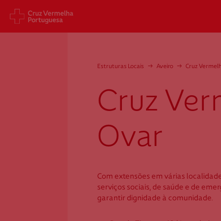
Sede Nacional
Cart
Estruturas Locais
→
Aveiro
→
Cruz Vermel
Jardim 9 de Abril, 1 a 5
Aveni
1249-083 Lisboa - Portugal
1049
Cruz Ver
sede@cruzvermelha.org.pt
gest
a.org
+351 213 913 900
+351 
Ovar
Cruz Vermelha
Com extensões em várias localidad
Ovar
serviços sociais, de saúde e de eme
garantir dignidade à comunidade.
Rua de Timor, n. 49 (Junto às