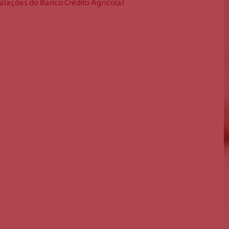
Guarda
stalações do Banco Crédito Agrícola)
Leiria
Lisboa
Madeira
Portalegre
Porto
Santarém
Setúbal
Viana do Castelo
Vila Real
Viseu