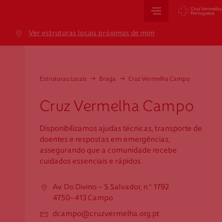
Sede Nacional
Ver estruturas locais próximas de mim
Jardim 9 de Abril, 1 a 5
1249-083 Lisboa - Portugal
sede@cruzvermelha.org.pt
Estruturas Locais
→
Braga
→
Cruz Vermelha Campo
+351 213 913 900
Cruz Vermelha Campo
Disponibilizamos ajudas técnicas, transporte de
Cartão de Saúde
doentes e respostas em emergências,
assegurando que a comunidade recebe
Avenida Casal Ribeiro, 59, 6º, 1049-053 Lisboa
cuidados essenciais e rápidos.
gestao.cartaocvp@cruzvermelha.org.pt
Av. Do Divino - S.Salvador, n.º 1792
+351 707 10 28 28
4750-413 Campo
dcampo@cruzvermelha.org.pt