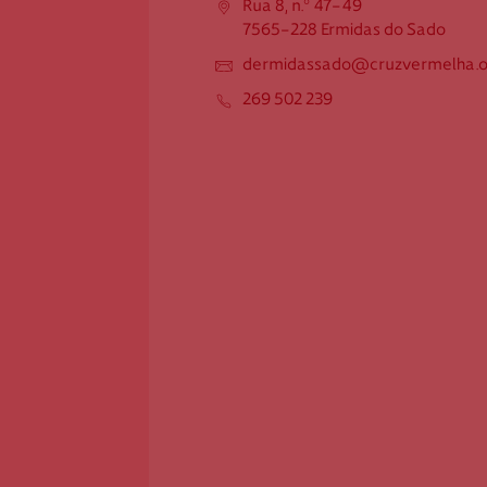
Rua 8, n.º 47-49
7565-228 Ermidas do Sado
7565-228 Ermidas do Sado
dermidassado@cruzvermelha.o
dermidassado@cruzvermelha.o
rg.pt
269 502 239
269 502 239
Federação Internacional
Comité Internacional