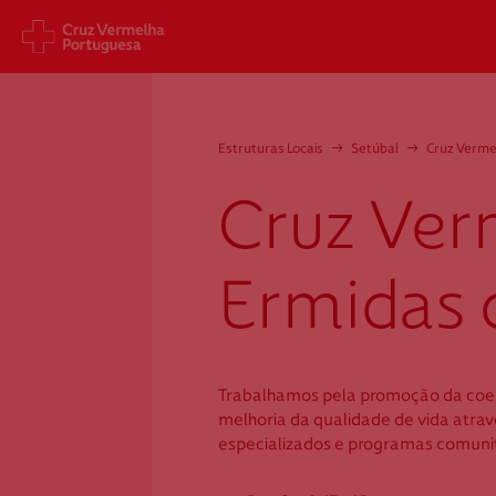
Sede Nacional
Cart
Estruturas Locais
→
Setúbal
→
Cruz Verme
Jardim 9 de Abril, 1 a 5
Aveni
1249-083 Lisboa - Portugal
1049
Cruz Ver
sede@cruzvermelha.org.pt
gest
a.org
+351 213 913 900
+351 
Ermidas 
Cruz Vermelha
Trabalhamos pela promoção da coes
Ermidas do Sado
melhoria da qualidade de vida atra
especializados e programas comunit
Rua 8, n.º 47-49