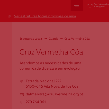
Sede Nacional
Ver estruturas locais próximas de mim
Jardim 9 de Abril, 1 a 5
1249-083 Lisboa - Portugal
sede@cruzvermelha.org.pt
Estruturas Locais
→
Guarda
→
Cruz Vermelha Côa
+351 213 913 900
Cruz Vermelha Côa
Atendemos às necessidades de uma
Cartão de Saúde
comunidade diversa e em evolução.
Avenida Casal Ribeiro, 59, 6º, 1049-053 Lisboa
Estrada Nacional 222
gestao.cartaocvp@cruzvermelha.org.pt
5150-645 Vila Nova de Foz Côa
+351 707 10 28 28
dalmendra@cruzvermelha.org.pt
279 764 361