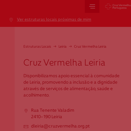
Sede Nacional
Ver estruturas locais próximas de mim
Jardim 9 de Abril, 1 a 5
1249-083 Lisboa - Portugal
sede@cruzvermelha.org.pt
Estruturas Locais
→
Leiria
→
Cruz Vermelha Leiria
+351 213 913 900
Cruz Vermelha Leiria
Disponibilizamos apoio essencial à comunidade
Cartão de Saúde
de Leiria, promovendo a inclusão e a dignidade
através de serviços de alimentação, saúde e
Avenida Casal Ribeiro, 59, 6º, 1049-053 Lisboa
acolhimento.
gestao.cartaocvp@cruzvermelha.org.pt
Rua Tenente Valadim
+351 707 10 28 28
2410-190 Leiria
dleiria@cruzvermelha.org.pt