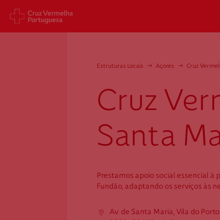
Sede Nacional
Cart
Estruturas Locais
→
Açores
→
Cruz Vermel
Jardim 9 de Abril, 1 a 5
Aveni
1249-083 Lisboa - Portugal
1049
Cruz Ver
sede@cruzvermelha.org.pt
gest
a.org
+351 213 913 900
+351 
Santa Ma
Cruz Vermelha
Prestamos apoio social essencial à
Santa Maria
Fundão, adaptando os serviços às ne
Av. de Santa Maria, Vila do Porto
Av. de Santa Maria, Vila do Porto