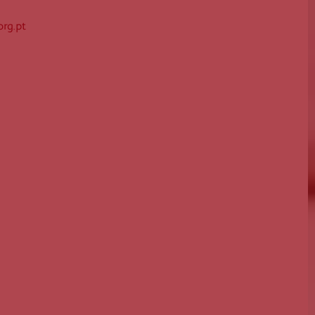
Guarda
rg.pt
Leiria
Lisboa
Madeira
Portalegre
Porto
Santarém
Setúbal
Viana do Castelo
Vila Real
Viseu