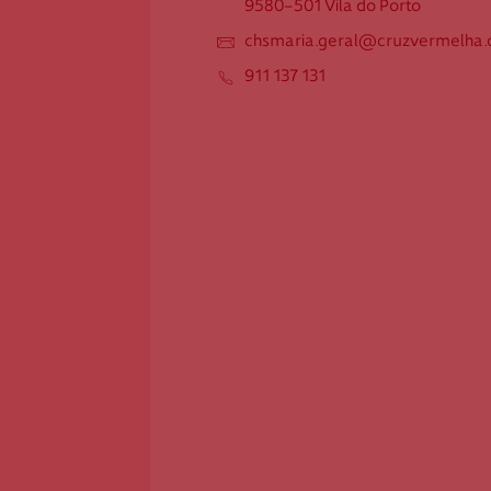
9580-501 Vila do Porto
9580-501 Vila do Porto
chsmaria.geral@cruzvermelha.o
chsmaria.geral@cruzvermelha.o
rg.pt
911 137 131
911 137 131
Federação Internacional
Comité Internacional