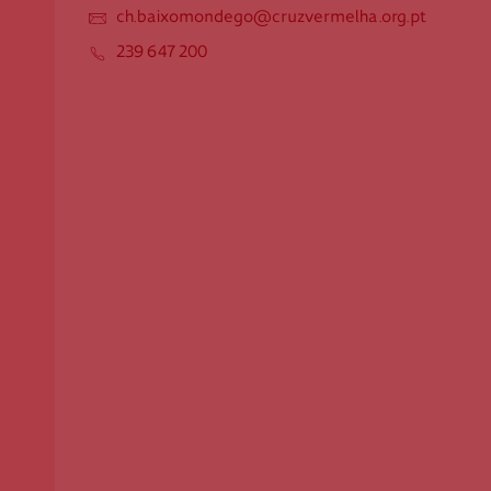
ch.baixomondego@cruzvermelha.org.pt
Apoio ao Doador
239 647 200
consigo.mais@cruzvermelha.org.pt
Contactos para Media
comunicacao@cruzvermelha.org.pt
Cruz Vermelha Baixo Mondego
Rua do Tojal, n.º 63
3140-314 Pereira
ch.baixomondego@cruzvermelha.org.pt
239 647 200