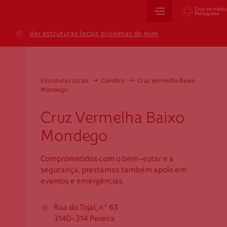
Sede Nacional
Ver estruturas locais próximas de mim
Jardim 9 de Abril, 1 a 5
1249-083 Lisboa - Portugal
sede@cruzvermelha.org.pt
Estruturas Locais
→
Coimbra
→
Cruz Vermelha Baixo
Mondego
+351 213 913 900
Cruz Vermelha Baixo
Mondego
Cartão de Saúde
Comprometidos com o bem-estar e a
Avenida Casal Ribeiro, 59, 6º, 1049-053 Lisboa
segurança, prestamos também apoio em
gestao.cartaocvp@cruzvermelha.org.pt
eventos e emergências.
+351 707 10 28 28
Rua do Tojal, n.º 63
3140-314 Pereira