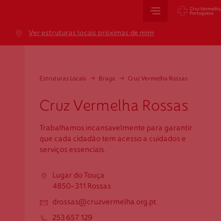
Sede Nacional
Ver estruturas locais próximas de mim
Jardim 9 de Abril, 1 a 5
1249-083 Lisboa - Portugal
sede@cruzvermelha.org.pt
Estruturas Locais
→
Braga
→
Cruz Vermelha Rossas
+351 213 913 900
Cruz Vermelha Rossas
Trabalhamos incansavelmente para garantir
Cartão de Saúde
que cada cidadão tem acesso a cuidados e
serviços essenciais.
Avenida Casal Ribeiro, 59, 6º, 1049-053 Lisboa
gestao.cartaocvp@cruzvermelha.org.pt
Lugar do Touça
4850-311 Rossas
+351 707 10 28 28
drossas@cruzvermelha.org.pt
253 657 129