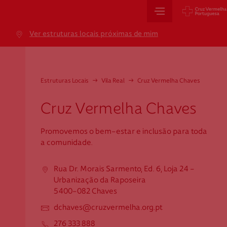
Sede Nacional
Ver estruturas locais próximas de mim
Jardim 9 de Abril, 1 a 5
1249-083 Lisboa - Portugal
sede@cruzvermelha.org.pt
Estruturas Locais
→
Vila Real
→
Cruz Vermelha Chaves
+351 213 913 900
Cruz Vermelha Chaves
Promovemos o bem-estar e inclusão para toda
Cartão de Saúde
a comunidade.
Avenida Casal Ribeiro, 59, 6º, 1049-053 Lisboa
Rua Dr. Morais Sarmento, Ed. 6, Loja 24 -
gestao.cartaocvp@cruzvermelha.org.pt
Urbanização da Raposeira
5400-082 Chaves
+351 707 10 28 28
dchaves@cruzvermelha.org.pt
276 333 888