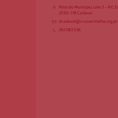
Esq.
Pátio do Município, Lote 3 - R/C E
2550-118 Cadaval
2550-118 Cadaval
dcadaval@cruzvermelha.org.pt
dcadaval@cruzvermelha.org.pt
262 083 536
262 083 536
Federação Internacional
Comité Internacional