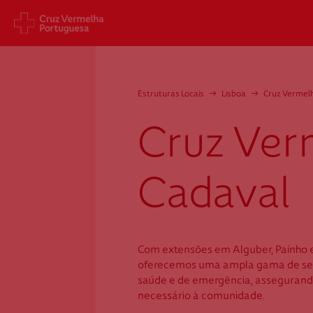
Sede Nacional
Cart
Estruturas Locais
→
Lisboa
→
Cruz Vermel
Jardim 9 de Abril, 1 a 5
Aveni
1249-083 Lisboa - Portugal
1049
Cruz Ver
sede@cruzvermelha.org.pt
gest
a.org
+351 213 913 900
+351 
Cadaval
Cruz Vermelha
Com extensões em Alguber, Paínho e
Cadaval
oferecemos uma ampla gama de serv
saúde e de emergência, assegurand
necessário à comunidade.
Pátio do Município, Lote 3 - R/C