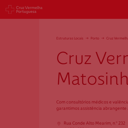
Sede Nacional
Cart
Estruturas Locais
→
Porto
→
Cruz Vermelh
Jardim 9 de Abril, 1 a 5
Aveni
1249-083 Lisboa - Portugal
1049
Cruz Ver
sede@cruzvermelha.org.pt
gest
a.org
+351 213 913 900
+351 
Matosin
Cruz Vermelha
Com consultórios médicos e valência
Matosinhos
garantimos assistência abrangente
Rua Conde Alto Mearim, n.º 232
Rua Conde Alto Mearim, n.º 232