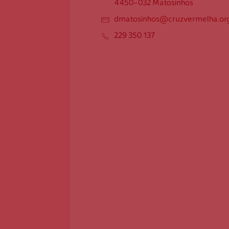
4450-032 Matosinhos
4450-032 Matosinhos
dmatosinhos@cruzvermelha.org
dmatosinhos@cruzvermelha.or
g.pt
229 350 137
229 350 137
Federação Internacional
Comité Internacional