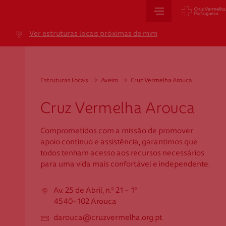
Sede Nacional
Ver estruturas locais próximas de mim
Jardim 9 de Abril, 1 a 5
1249-083 Lisboa - Portugal
sede@cruzvermelha.org.pt
Estruturas Locais
→
Aveiro
→
Cruz Vermelha Arouca
+351 213 913 900
Cruz Vermelha Arouca
Comprometidos com a missão de promover
Cartão de Saúde
apoio contínuo e assistência, garantimos que
todos tenham acesso aos recursos necessários
Avenida Casal Ribeiro, 59, 6º, 1049-053 Lisboa
para uma vida mais confortável e independente.
gestao.cartaocvp@cruzvermelha.org.pt
Av. 25 de Abril, n.º 21 - 1º
+351 707 10 28 28
4540-102 Arouca
darouca@cruzvermelha.org.pt