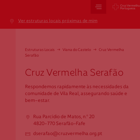
Sede Nacional
Ver estruturas locais próximas de mim
Jardim 9 de Abril, 1 a 5
1249-083 Lisboa - Portugal
sede@cruzvermelha.org.pt
Estruturas Locais
→
Viana do Castelo
→
Cruz Vermelha
Serafão
+351 213 913 900
Cruz Vermelha Serafão
Cartão de Saúde
Respondemos rapidamente às necessidades da
comunidade de Vila Real, assegurando saúde e
bem-estar.
Avenida Casal Ribeiro, 59, 6º, 1049-053 Lisboa
gestao.cartaocvp@cruzvermelha.org.pt
Rua Parcídio de Matos, n.º 20
+351 707 10 28 28
4820-770 Serafão-Fafe
dserafao@cruzvermelha.org.pt