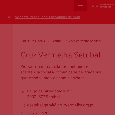
Sede Nacional
Ver estruturas locais próximas de mim
Jardim 9 de Abril, 1 a 5
1249-083 Lisboa - Portugal
sede@cruzvermelha.org.pt
Estruturas Locais
→
Setúbal
→
Cruz Vermelha Setúbal
+351 213 913 900
Cruz Vermelha Setúbal
Proporcionamos cuidados contínuos e
Cartão de Saúde
assistência social à comunidade de Bragança,
garantindo uma vida com dignidade.
Avenida Casal Ribeiro, 59, 6º, 1049-053 Lisboa
gestao.cartaocvp@cruzvermelha.org.pt
Largo da Misericórdia, n. 1
2900-502 Setúbal
+351 707 10 28 28
dsetubal.geral@cruzvermelha.org.pt
265 522 578