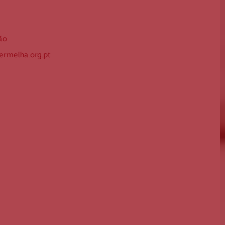
Guarda
Leiria
Lisboa
ão
rmelha.org.pt
Madeira
Portalegre
Porto
Santarém
Setúbal
Viana do Castelo
Vila Real
Viseu