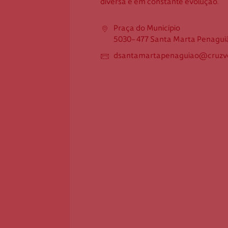
diversa e em constante evolução.
Praça do Município
5030-477 Santa Marta
Praça do Município
Penaguião
5030-477 Santa Marta Penagui
dsantamartapenaguiao@cruzv
dsantamartapenaguiao@cruzve
ermelha.org.pt
Federação Internacional
Comité Internacional