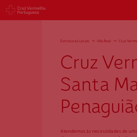
Sede Nacional
Cart
Estruturas Locais
→
Vila Real
→
Cruz Verm
Jardim 9 de Abril, 1 a 5
Aveni
1249-083 Lisboa - Portugal
1049
Cruz Ver
sede@cruzvermelha.org.pt
gest
a.org
+351 213 913 900
+351 
Santa Ma
Penaguiã
Cruz Vermelha
Santa Marta
Penaguião
Atendemos às necessidades de um